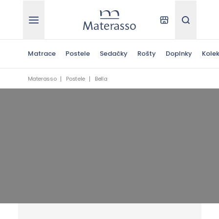
Materasso
Kde kúpiť
Hľadať
Matrace
Postele
Sedačky
Rošty
Doplnky
Kolek
Materasso
Postele
Bella