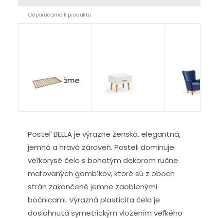
Odporúčame k produktu
Masiv v ráme
Bianca
De Luxe
BUK
Posteľ BELLA je výrazne ženská, elegantná,
jemná a hravá zároveň. Posteli dominuje
veľkorysé čelo s bohatým dekorom ručne
maľovaných gombíkov, ktoré sú z oboch
strán zakončené jemne zaoblenými
bočnicami. Výrazná plasticita čela je
dosiahnutá symetrickým vložením veľkého