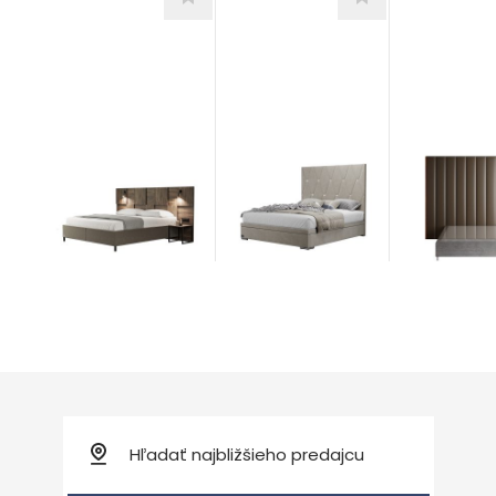
Cristal
Wall
Chess
Postele
Postele
Postele
od 1.257,00
€
od 781,00
od 1.510,00
€