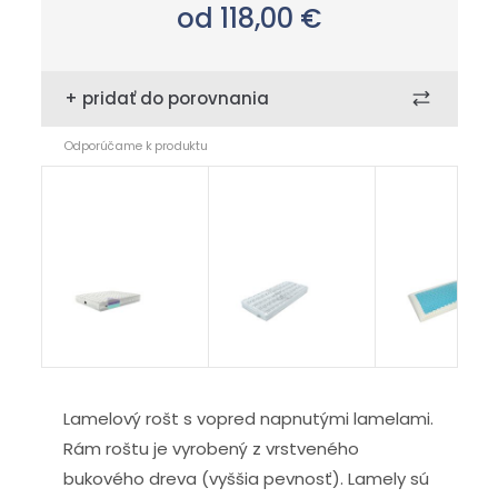
od 118,00
€
+ pridať do porovnania
Odporúčame k produktu
Amalfi
chránič
London
Carbon
Polargel
Lamelový rošt s vopred napnutými lamelami.
Rám roštu je vyrobený z vrstveného
bukového dreva (vyššia pevnosť). Lamely sú