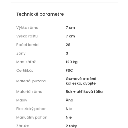
Technické parametre
Výška rámu
7 cm
Výška roštu
7 cm
Počet lamiel
28
Zóny
3
Max. záťaž
120 kg
Certifikát
FSC
Gumové otočné
Materiál puzdra
koliesko, dvojité
Materiál rámu
Buk + uhlíková fólia
Masív
Áno
Elektrický pohon
Nie
Manuálny pohon
Nie
Záruka
2 roky