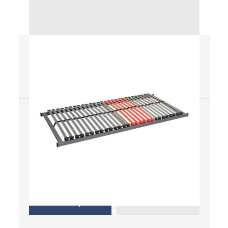
Flex R6
Rošty
Áno
Nie
Masív
Elektrický pohon
Nie
Manuálny pohon
Kde kúpiť
Uložiť