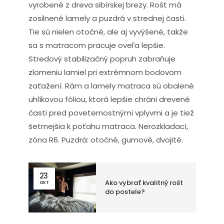
vyrobené z dreva sibírskej brezy. Rošt má
zosilnené lamely a puzdrá v strednej časti.
Tie sú nielen otočné, ale aj vyvýšené, takže
sa s matracom pracuje oveľa lepšie.
Stredový stabilizačný popruh zabraňuje
zlomeniu lamiel pri extrémnom bodovom
zaťažení. Rám a lamely matraca sú obalené
uhlíkovou fóliou, ktorá lepšie chráni drevené
časti pred poveternostnými vplyvmi a je tiež
šetrnejšia k poťahu matraca. Nerozkladací,
zóna R6. Puzdrá: otočné, gumové, dvojité.
23
Ako vybrať kvalitný rošt
OKT
do postele?