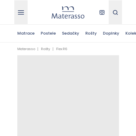
Materasso
Kde kúpiť
Hľadať
Matrace
Postele
Sedačky
Rošty
Doplnky
Kolek
Materasso
Rošty
Flex R6