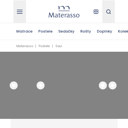
Materasso
Kde kúpiť
Hľadať
Matrace
Postele
Sedačky
Rošty
Doplnky
Kolek
Materasso
Postele
Soul