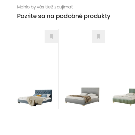
Mohlo by vás tiež zaujímať
Pozrite sa na podobné produkty
Nobilia
Duna
Alesia
Postele
Postele
Postele
689,00
€
od 1.034,0
od 696,00
€