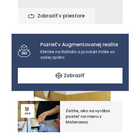
Zobraziť v priestore
Pozrieť v Augmentovanej realite
Kliknite na tlačidlo a produkt máte vo
vašej spálni.
Zobraziť
18
Zistite, ako sa vyrába
AUG
posteľ na mieru v
Materasso