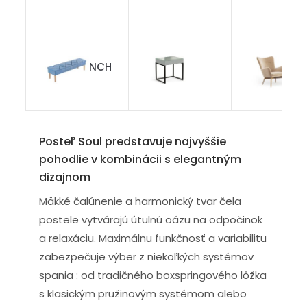
Lavica BENCH
Industry
Breeze
Posteľ Soul predstavuje najvyššie
pohodlie v kombinácii s elegantným
dizajnom
Mäkké čalúnenie a harmonický tvar čela
postele vytvárajú útulnú oázu na odpočinok
a relaxáciu. Maximálnu funkčnosť a variabilitu
zabezpečuje výber z niekoľkých systémov
spania : od tradičného boxspringového lôžka
s klasickým pružinovým systémom alebo