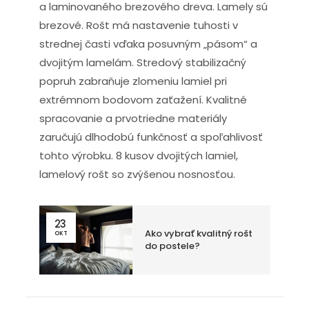
a laminovaného brezového dreva. Lamely sú
brezové. Rošt má nastavenie tuhosti v
strednej časti vďaka posuvným „pásom“ a
dvojitým lamelám. Stredový stabilizačný
popruh zabraňuje zlomeniu lamiel pri
extrémnom bodovom zaťažení. Kvalitné
spracovanie a prvotriedne materiály
zaručujú dlhodobú funkčnosť a spoľahlivosť
tohto výrobku. 8 kusov dvojitých lamiel,
lamelový rošt so zvýšenou nosnosťou.
23
Ako vybrať kvalitný rošt
OKT
do postele?