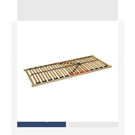
Double MAXI T8
Rošty
Nie
Nie
Masív
Elektrický pohon
Nie
Manuálny pohon
Kde kúpiť
Uložiť