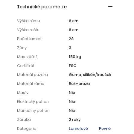
Technické parametre
Výška rámu
6 cm
Výška roštu
6 cm
Počet lamiel
28
Zóny
3
Max. záťaž
150 kg
Certifikát
FSC
Materiál puzdra
Guma, silikón/kaučuk
Materiál rámu
Buk+breza
Masív
Nie
Elektrický pohon
Nie
Manuálny pohon
Nie
Záruka
2 roky
Kategória
Lamelové
Pevné