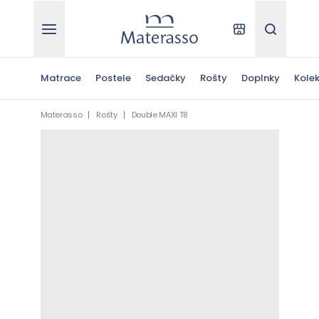
Materasso
Kde kúpiť
Hľadať
Matrace
Postele
Sedačky
Rošty
Doplnky
Kolek
Materasso
Rošty
Double MAXI T8