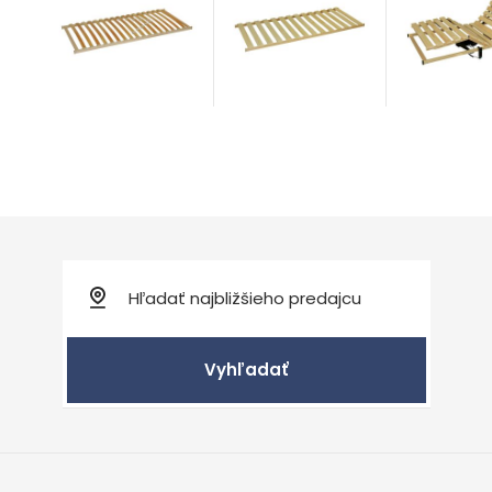
Rošty
Rošty
Rošty
od 66,00
€
od 375,00
od 54,00
€
Vyhľadať