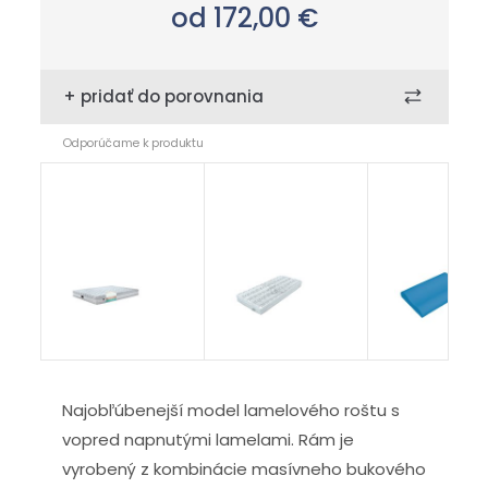
od 172,00
€
+ pridať do porovnania
Odporúčame k produktu
Monaco
chránič
Thermowin
Dream
Carbon
Najobľúbenejší model lamelového roštu s
vopred napnutými lamelami. Rám je
vyrobený z kombinácie masívneho bukového