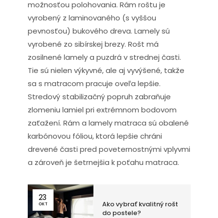
možnosťou polohovania. Rám roštu je
vyrobený z laminovaného (s vyššou
pevnosťou) bukového dreva. Lamely sú
vyrobené zo sibírskej brezy. Rošt má
zosilnené lamely a puzdrá v strednej časti.
Tie sú nielen výkyvné, ale aj vyvýšené, takže
sa s matracom pracuje oveľa lepšie.
Stredový stabilizačný popruh zabraňuje
zlomeniu lamiel pri extrémnom bodovom
zaťažení. Rám a lamely matraca sú obalené
karbónovou fóliou, ktorá lepšie chráni
drevené časti pred poveternostnými vplyvmi
a zároveň je šetrnejšia k poťahu matraca.
23
Ako vybrať kvalitný rošt
OKT
do postele?