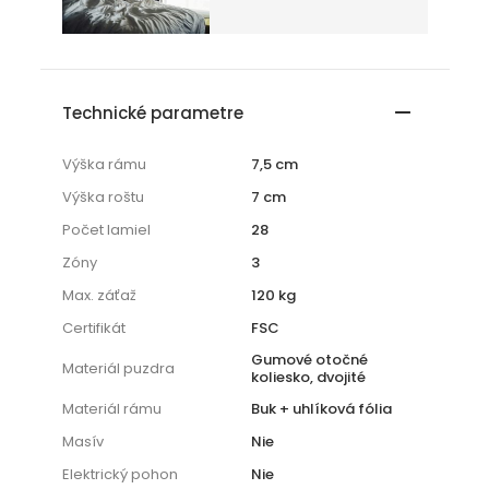
Technické parametre
Výška rámu
7,5 cm
Výška roštu
7 cm
Počet lamiel
28
Zóny
3
Max. záťaž
120 kg
Certifikát
FSC
Gumové otočné
Materiál puzdra
koliesko, dvojité
Materiál rámu
Buk + uhlíková fólia
Masív
Nie
Elektrický pohon
Nie