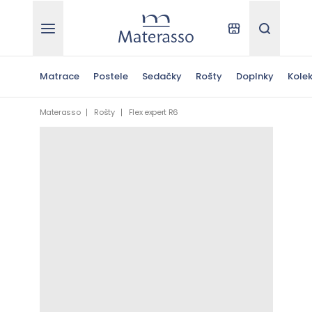
Materasso
Kde kúpiť
Hľadať
Matrace
Postele
Sedačky
Rošty
Doplnky
Kolek
Materasso
Rošty
Flex expert R6