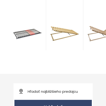
Masiv Výklop
Masiv NV 
Flex R6
Rošty
Rošty
Rošty
od 172,00
€
od 165,00
od 118,00
€