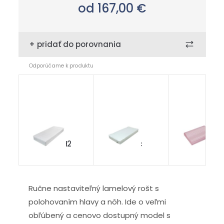
od 167,00
€
+ pridať do porovnania
Odporúčame k produktu
ALTEZA
chránič
Paris Herba
TALALAY H2
Domestic
Ručne nastaviteľný lamelový rošt s
polohovaním hlavy a nôh. Ide o veľmi
obľúbený a cenovo dostupný model s