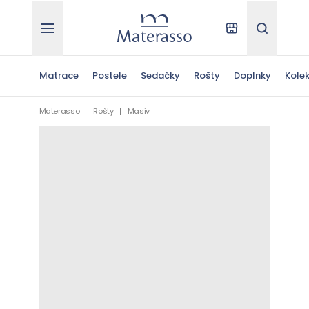
Materasso
Kde kúpiť
Hľadať
Matrace
Postele
Sedačky
Rošty
Doplnky
Kolek
Materasso
Rošty
Masiv