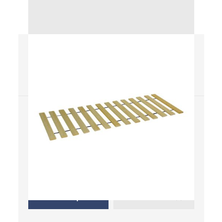
Masiv
Rošty
Áno
Nie
Masív
Elektrický pohon
Nie
Manuálny pohon
Kde kúpiť
Uložiť