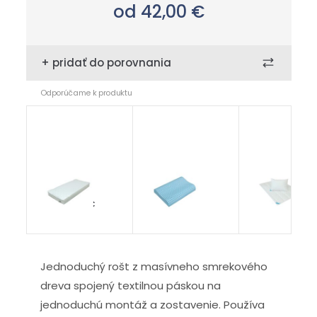
od 42,00
€
+ pridať do porovnania
Odporúčame k produktu
chránič
Paris
Klasik duo
Domestic
Jednoduchý rošt z masívneho smrekového
dreva spojený textilnou páskou na
jednoduchú montáž a zostavenie. Používa