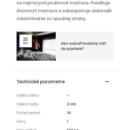
sa najmä pod pružinové matrace. Predlžuje
životnosť matraca a zabezpečuje dokonalé
odvetrávanie zo spodnej strany.
23
Ako vybrať kvalitný rošt
OKT
do postele?
Technické parametre
Výška rámu
-
Výška roštu
2 cm
Počet lamiel
14
Zóny
1