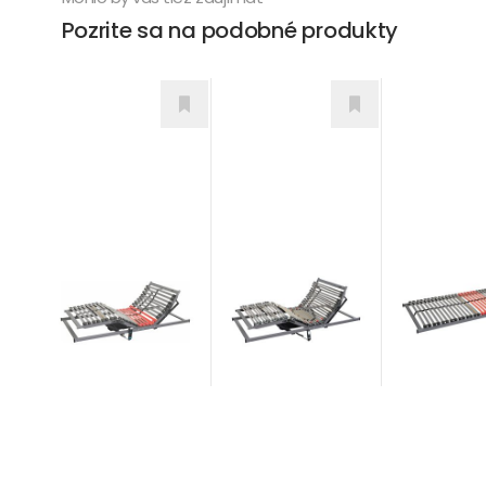
Pozrite sa na podobné produkty
Triple Mobil T12
Flex R6
Flex mobil R6
Rošty
Rošty
Rošty
od 707,00
€
od 118,00
€
od 440,00
€