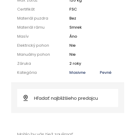
Max. záťaž
120 kg
Certifikát
FSC
Materiál puzdra
Bez
Materiál rámu
Smrek
Masív
Áno
Elektrický pohon
Nie
Manuálny pohon
Nie
Záruka
2 roky
Kategória
Masivne
Pevné
Mohlo by vás tiež zaujímať