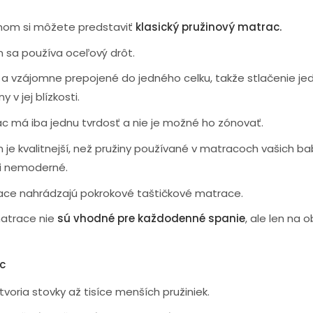
om si môžete predstaviť
klasický pružinový matrac.
n sa používa oceľový drôt.
é a vzájomne prepojené do jedného celku, takže stlačenie jed
y v jej blízkosti.
c má iba jednu tvrdosť a nie je možné ho zónovať.
 je kvalitnejší, než pružiny používané v matracoch vašich babi
i nemoderné.
ace nahrádzajú pokrokové taštičkové matrace.
matrace nie
sú vhodné pre každodenné spanie
, ale len na 
c
voria stovky až tisíce menších pružiniek.