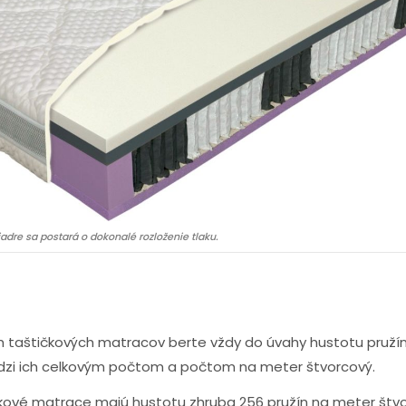
 jadre sa postará o dokonalé rozloženie tlaku.
h taštičkových matracov berte vždy do úvahy hustotu pružín
edzi ich celkovým počtom a počtom na meter štvorcový.
kové matrace majú hustotu zhruba 256 pružín na meter štvo