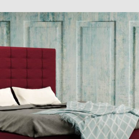
ý matrac? Prezradíme vám, aký je rozdiel medzi klasick
h
matracov
je niekedy zložité. Mnoho ľudí si názvy ako pružin
toho, aby vedeli, že taštičkový je síce pružinový, ale pružin
 v tom vyznať?