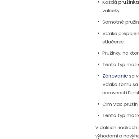
Každá
pružinka
valčeky.
Samotné pružink
Vďaka prepojen
stlačenie.
Pružinky, na kto
Tento typ matr
Zónovanie
sa v
Vďaka tomu sa 
nerovnosti ľuds
Čím viac pružín 
Tento typ matr
V ďalších riadkoc
výhodami a nevýhod