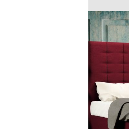
Vyberáte pružinov
variantom
Vyznať sa v typoc
matrac zamieňa bez 
taštičkový. Ako sa