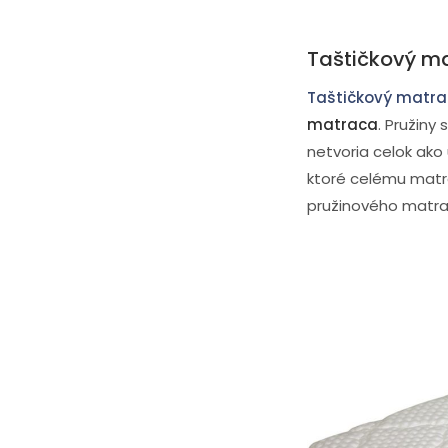
Taštičkový mat
Taštičkový matra
matraca
. Pružin
netvoria celok ako
ktoré celému matr
pružinového matr