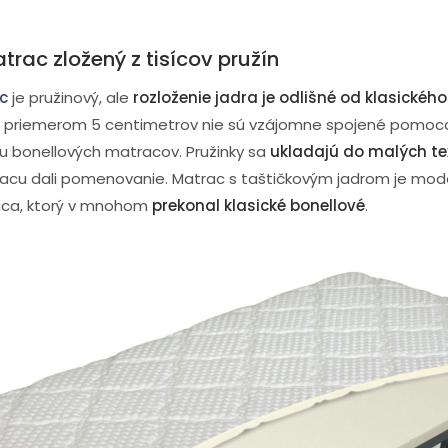
rac zložený z tisícov pružín
c
je pružinový, ale
rozloženie jadra je odlišné od klasickéh
y s priemerom 5 centimetrov nie sú vzájomne spojené pomoc
 u bonellových matracov. Pružinky sa
ukladajú do malých tex
acu dali pomenovanie. Matrac s taštičkovým jadrom je m
aca, ktorý v mnohom
prekonal klasické bonellové
.