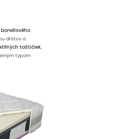
o bonellového
ou drôtov a
tilných taštičiek
,
oderným typom