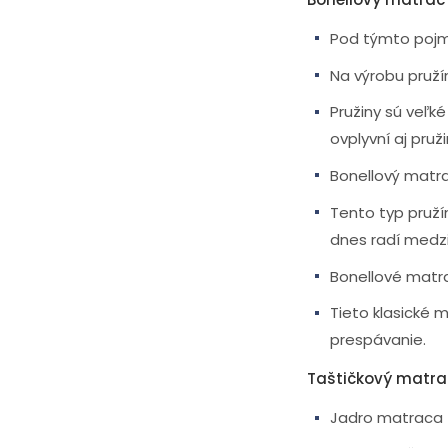
Pod týmto pojm
Na výrobu pruží
Pružiny sú veľk
ovplyvní aj pružin
Bonellový matra
Tento typ pružín
dnes radí medz
Bonellové matr
Tieto klasické 
prespávanie.
Taštičkový matra
Jadro matraca t