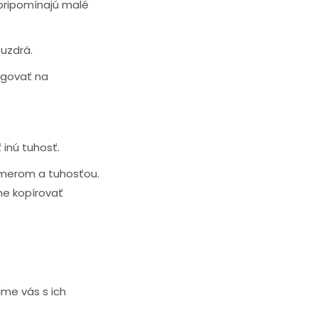
 pripomínajú malé
uzdrá.
agovať na
inú tuhosť.
iemerom a tuhosťou.
ne kopírovať
me vás s ich