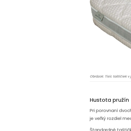
Obrázok: Tisíc taštičiek v
Hustota pružín
Pri porovnaní dvoc
je veľký rozdiel m
Štandardné taštič