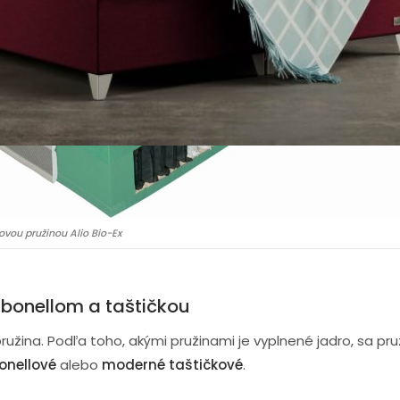
ovou pružinou Alio Bio-Ex
 bonellom a taštičkou
pružina. Podľa toho, akými pružinami je vyplnené jadro, sa p
bonellové
alebo
moderné taštičkové
.