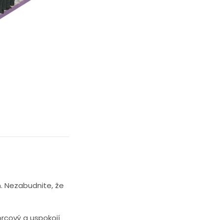
. Nezabudnite, že
rcový a uspokojí