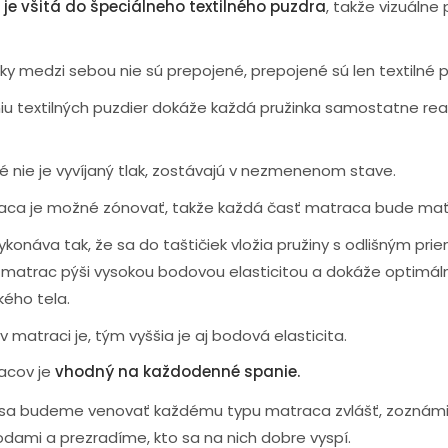
 je všitá do špeciálneho textilného puzdra
, takže vizuálne
y medzi sebou nie sú prepojené, prepojené sú len textilné p
iu textilných puzdier dokáže každá pružinka samostatne re
ré nie je vyvíjaný tlak, zostávajú v nezmenenom stave.
aca je možné zónovať, takže každá časť matraca bude mať 
ykonáva tak, že sa do taštičiek vložia pružiny s odlišným pr
matrac pýši vysokou bodovou elasticitou a dokáže optimál
kého tela.
v matraci je, tým vyššia je aj bodová elasticita.
acov je
vhodný na každodenné spanie.
h sa budeme venovať každému typu matraca zvlášť, zoznámi
ami a prezradíme, kto sa na nich dobre vyspí.