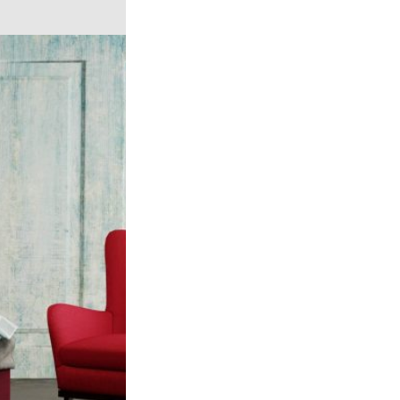
ým a taštičkovým
ový či taštičkový
ový nie je