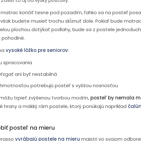
Závisí to aj od výšky postavy.
 matrac končiť tesne pod pozadím, ľahko sa na posteľ posad
í však budete musieť trochu skĺznuť dole. Pokiaľ bude matrac
elou plochou dotýkať podlahy, bude sa z postele jednoduch
j pohodlné.
 na
vysoké lôžko pre seniorov
:
tu spracovania
ŕzgať ani byť nestabilná
 hmotnosťou potrebujú posteľ s vyššou nosnosťou
 môžu trpieť zvýšenou tvorbou modrín,
posteľ by nemala m
é hrany a mäkký rám postele, ktorý ponúkajú napríklad
čalún
obiť posteľ na mieru
erasso
vyrábajú postele na mieru
majstri vo svojom odbore.