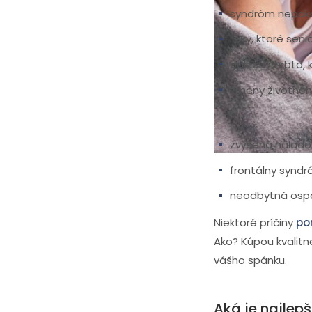
syndróm nepok
lieky, ktoré senio
bolesti chrbta, 
zmeny životného 
Nedostatok kvalit
zvýšená nálado
frontálny syndr
neodbytná ospal
Niektoré príčiny
po
Ako? Kúpou kvalitn
vášho spánku.
Aká je najlep