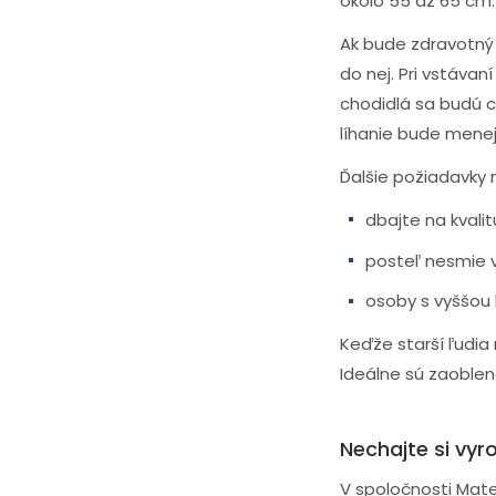
okolo 55 až 65 cm. 
Ak bude zdravotný
do nej. Pri vstávan
chodidlá sa budú c
líhanie bude mene
Ďalšie požiadavky
dbajte na kvali
posteľ nesmie v
osoby s vyššou
Keďže starší ľudia
Ideálne sú zaoblen
Nechajte si vyr
V spoločnosti Mat