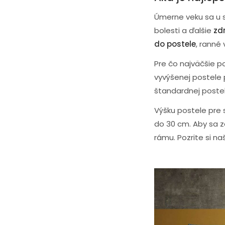
Úmerne veku sa u st
bolesti a ďalšie
zd
do postele
, ranné
Pre čo najväčšie po
vyvýšenej postele 
štandardnej postel
Výšku postele pre
do 30 cm. Aby sa z
rámu. Pozrite si n