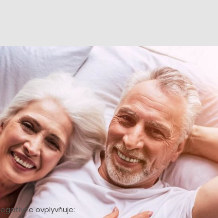
ekom dochádza k prirodzenej zmene spánkového cyklu. O
 zdravotné komplikácie, ktoré regeneračnému spánku nep
ú pravidlá spánkovej hygieny, je potrebné urobiť ešte nie
yvýšená posteľ, vhodný matrac a zdravotný vankúš.
u seniorov ovplyvňuje viacero faktorov
m sa menia nielen fyzické vlastnosti, ale aj spánok. Jeho dĺž
úva na skoršie hodiny. Zároveň sa
objavujú poruchy spánku,
 chorobami, biologickými zmenami atď.
negatívne ovplyvňuje: