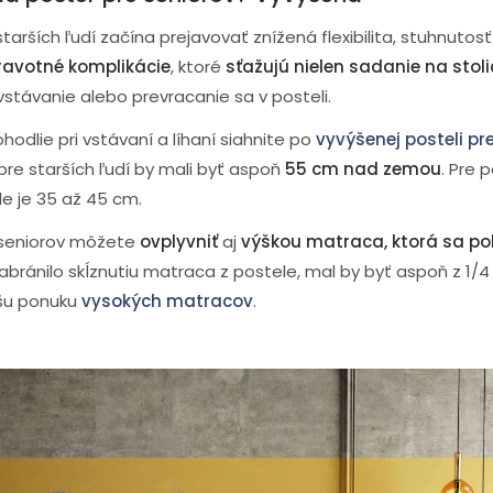
arších ľudí začína prejavovať znížená flexibilita, stuhnutosť
ravotné komplikácie
, ktoré
sťažujú nielen sadanie na stolič
 vstávanie alebo prevracanie sa v posteli.
hodlie pri vstávaní a líhaní siahnite po
vyvýšenej posteli pr
pre starších ľudí by mali byť aspoň
55 cm nad zemou
. Pre 
e je 35 až 45 cm.
 seniorov môžete
ovplyvniť
aj
výškou matraca, ktorá sa po
abránilo skĺznutiu matraca z postele, mal by byť aspoň z 1/
ašu ponuku
vysokých matracov
.