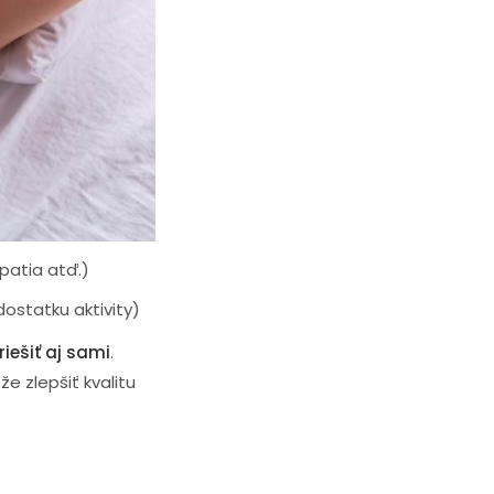
najčastejšie patria:
patia atď.)
ostatku aktivity)
iešiť aj sami
.
e zlepšiť kvalitu