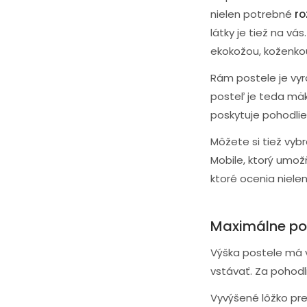
nielen potrebné
ro
látky je tiež na vá
ekokožou, koženkou
Rám postele je vyr
posteľ je teda mäkk
poskytuje pohodlie,
Môžete si tiež vyb
Mobile, ktorý umo
ktoré ocenia niele
Maximálne poh
Výška postele má v
vstávať. Za pohodl
Vyvýšené lôžko pre