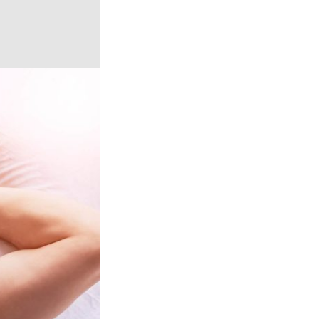
krem toho sa
ridávajú. Aj keď
čo navyše. Kvalitu
ka je kratšia a
 ktoré súvisia s