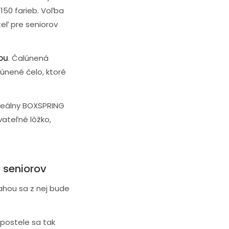
 150 farieb. Voľba
teľ pre seniorov
ou
. Čalúnená
lúnené čelo, ktoré
 ideálny BOXSPRING
vateľné lôžko,
 seniorov
ahou sa z nej bude
j postele sa tak