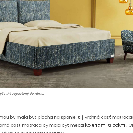
yť z 1/4 zapustený do rámu.
ou by mala byť plocha na spanie, t. j. vrchná časť matraca?
 horná časť matraca by mala byť medzi
kolenami a bokmi
. O