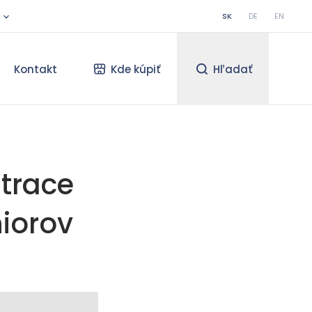
SK
DE
EN
Kontakt
Kde kúpiť
Hľadať
atrace
iorov