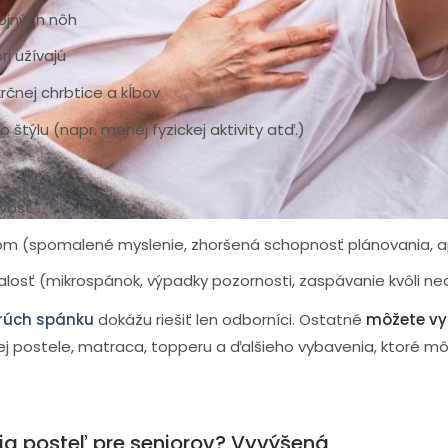
ojných nôh
ri užívajú
krčnej chrbtice a kĺbov
štýlu (napr. menej fyzickej aktivity atď.)
ného spánku sa môže prejavovať
rôznymi spôsobmi
. Medzi 
vosť
óm (spomalené myslenie, zhoršená schopnosť plánovania, a
osť (mikrospánok, výpadky pozornosti, zaspávanie kvôli ned
rúch spánku
dokážu riešiť len odborníci. Ostatné
môžete vyr
ej postele, matraca, topperu a ďalšieho vybavenia, ktoré môž
šia posteľ pre seniorov? Vyvýšená