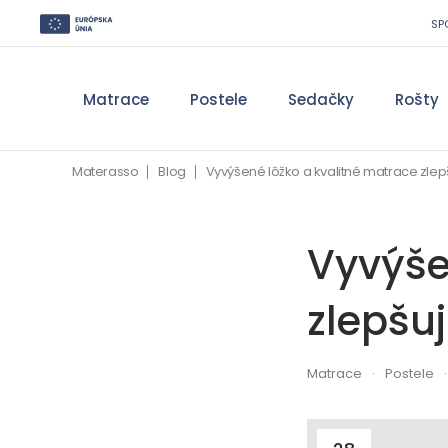
SP
Matrace
Postele
Sedačky
Rošty
Materasso
Blog
Vyvýšené lôžko a kvalitné matrace zle
Vyvýše
zlepšu
Matrace
Postele