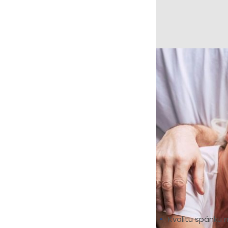
S pribúdajúcim v
môžu pridať rôzne
seniori dodržiavaj
spánku podporí v
Kvalitu spánk
S pribúdajúcim veko
zaspávanie sa pres
dýchaním, rôznymi
Kvalitu spánku 