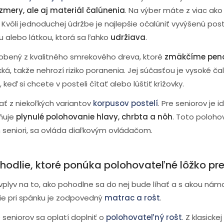
zmery, ale aj materiál čalúnenia
. Na výber máte z viac ako
s. Kvôli jednoduchej údržbe je najlepšie očalúniť vyvýšenú pos
 alebo látkou, ktorá sa ľahko
udržiava
.
obený z kvalitného smrekového dreva, ktoré
zmäkčíme pen
á, takže nehrozí riziko poranenia. Jej súčasťou je vysoké ča
 keď si chcete v posteli čítať alebo lúštiť krížovky.
rať z niekoľkých variantov
korpusov postelí
. Pre seniorov je
žňuje
plynulé polohovanie hlavy, chrbta a nôh
. Toto poloho
n seniori, sa ovláda diaľkovým ovládačom.
odlie, ktoré ponúka polohovateľné lôžko pre
plyv na to, ako pohodlne sa do nej bude líhať a s akou nám
ie pri spánku je zodpovedný
matrac a rošt
.
 seniorov sa oplatí doplniť o
polohovateľný rošt
. Z klasicke