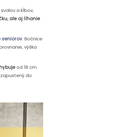
 svalov a kĺbov,
ku, ale aj líhanie
e seniorov
. Bočnice
porovnanie, výška
hybuje
od 18 cm
4 zapustený do