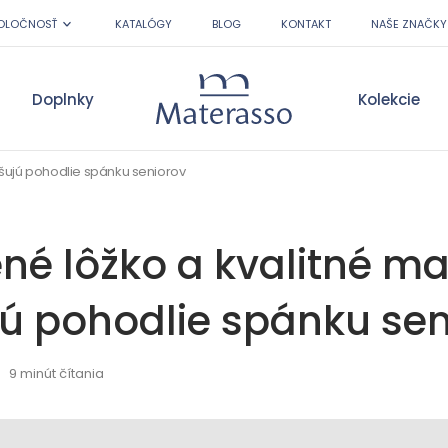
OLOČNOSŤ
KATALÓGY
BLOG
KONTAKT
NAŠE ZNAČKY
Doplnky
Kolekcie
Materasso
pšujú pohodlie spánku seniorov
né lôžko a kvalitné m
jú pohodlie spánku sen
9 minút čítania