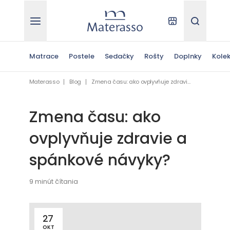
Materasso
Kde kúpiť
Hľadať
Matrace
Postele
Sedačky
Rošty
Doplnky
Kolek
Materasso
Blog
Zmena času: ako ovplyvňuje zdravie a spánkové návyky?
Zmena času: ako
ovplyvňuje zdravie a
spánkové návyky?
9 minút čítania
27
OKT