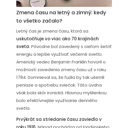
Zmena času na letný a zimný: kedy
to všetko začalo?
Letný čas je zmena času, ktorá sa
uskutočňuje vo viac ako 70 krajinách
sveta
. Pôvodne bol zavedený s cieľom šetriť
energiu a lepšie využívať večerné svetlo.
Americký vedec Benjamin Franklin hovoril o
možnosti zavedenia zmeny času už v roku
1784. Domnieval sa, že ľudia by tak ušetrili
peniaze a spotrebu sviečok. Táto úvaha
však bola skôr ironická. Hlavnou myšlienkou
bolo efektívnejšie využívanie denného
svetla.
Prvýkrát sa striedanie času zaviedlo v
roku 1916
. Nápad pochádza od londýnskeho