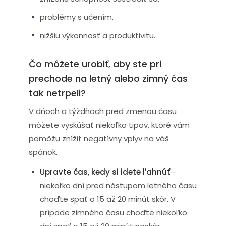
problémy s učením,
nižšiu výkonnosť a produktivitu.
Čo môžete urobiť, aby ste pri
prechode na letný alebo zimný čas
tak netrpeli?
V dňoch a týždňoch pred zmenou času
môžete vyskúšať niekoľko tipov, ktoré vám
pomôžu znížiť negatívny vplyv na váš
spánok.
Upravte čas, kedy si idete ľahnúť
–
niekoľko dní pred nástupom letného času
choďte spať o 15 až 20 minút skôr. V
prípade zimného času choďte niekoľko