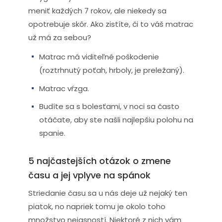
meniť každých 7 rokov, ale niekedy sa
opotrebuje skôr. Ako zistíte, či to váš matrac
už má za sebou?
Matrac má viditeľné poškodenie
(roztrhnutý poťah, hrboly, je preležaný).
Matrac vŕzga.
Budíte sa s bolesťami, v noci sa často
otáčate, aby ste našli najlepšiu polohu na
spanie.
5 najčastejších otázok o zmene
času a jej vplyve na spánok
Striedanie času sa u nás deje už nejaký ten
piatok, no napriek tomu je okolo toho
množstvo nejasností. Niektoré z nich vám