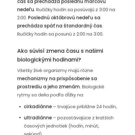
čas sa prechádza poslednú marcovú
nedeľu
. Ručičky hodín sa posúvajú z 3:00 na
2:00.
Poslednú októbrovú nedeľu sa
prechádza späť na štandardný čas
.
Ručičky hodín sa posunú z 2:00 na 3:00.
Ako súvisí zmena času s našimi
biologickými hodinami?
Všetky živé organizmy majú rôzne
mechanizmy na prispôsobenie sa
prostrediu a jeho zmenám
. Biologické
rytmy sa delia podľa dĺžky na:
cirkadiánne
– trvajúce približne 24 hodín,
ultradiánne
– pozostávajúce z kratších
časových jednotiek (hodín, minút,
sekúnd),