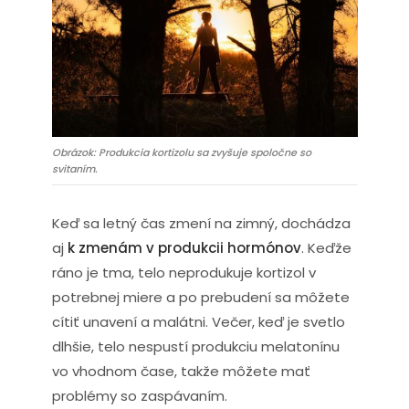
Obrázok: Produkcia kortizolu sa zvyšuje spoločne so
svitaním.
Keď sa letný čas zmení na zimný, dochádza
aj
k zmenám v produkcii hormónov
. Keďže
ráno je tma, telo neprodukuje kortizol v
potrebnej miere a po prebudení sa môžete
cítiť unavení a malátni. Večer, keď je svetlo
dlhšie, telo nespustí produkciu melatonínu
vo vhodnom čase, takže môžete mať
problémy so zaspávaním.