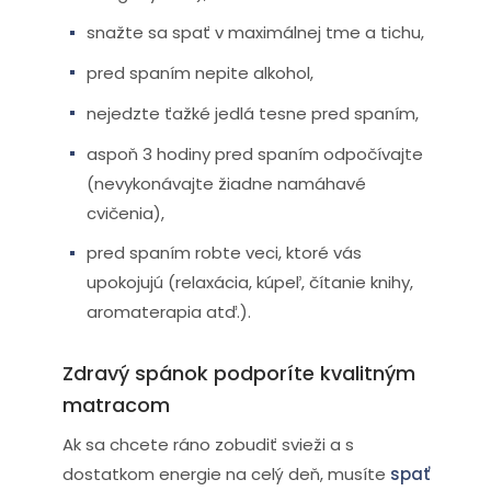
snažte sa spať v maximálnej tme a tichu,
pred spaním nepite alkohol,
nejedzte ťažké jedlá tesne pred spaním,
aspoň 3 hodiny pred spaním odpočívajte
(nevykonávajte žiadne namáhavé
cvičenia),
pred spaním robte veci, ktoré vás
upokojujú (relaxácia, kúpeľ, čítanie knihy,
aromaterapia atď.).
Zdravý spánok podporíte kvalitným
matracom
Ak sa chcete ráno zobudiť svieži a s
dostatkom energie na celý deň, musíte
spať