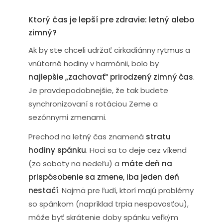
Ktorý čas je lepší pre zdravie: letný alebo
zimný?
Ak by ste chceli udržať cirkadiánny rytmus a
vnútorné hodiny v harmónii, bolo by
najlepšie „zachovať“ prirodzený zimný čas
.
Je pravdepodobnejšie, že tak budete
synchronizovaní s rotáciou Zeme a
sezónnymi zmenami.
Prechod na letný čas znamená
stratu
hodiny spánku
. Hoci sa to deje cez víkend
(zo soboty na nedeľu) a
máte deň na
prispôsobenie sa zmene, iba jeden deň
nestačí
. Najmä pre ľudí, ktorí majú problémy
so spánkom (napríklad trpia nespavosťou),
môže byť skrátenie doby spánku veľkým