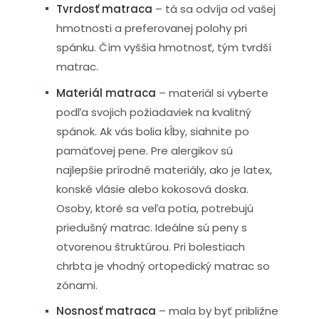
Tvrdosť matraca
– tá sa odvíja od vašej
hmotnosti a preferovanej polohy pri
spánku. Čím vyššia hmotnosť, tým tvrdší
matrac.
Materiál matraca
– materiál si vyberte
podľa svojich požiadaviek na kvalitný
spánok. Ak vás bolia kĺby, siahnite po
pamäťovej pene. Pre alergikov sú
najlepšie prírodné materiály, ako je latex,
konské vlásie alebo kokosová doska.
Osoby, ktoré sa veľa potia, potrebujú
priedušný matrac. Ideálne sú peny s
otvorenou štruktúrou. Pri bolestiach
chrbta je vhodný ortopedický matrac so
zónami.
Nosnosť matraca
– mala by byť približne