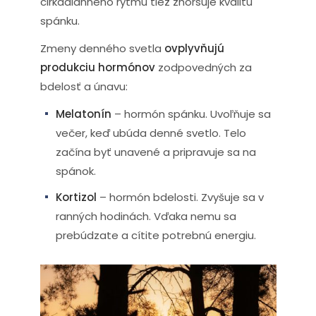
cirkadiánneho rytmu tiež zhoršuje kvalitu
spánku.
Zmeny denného svetla
ovplyvňujú
produkciu hormónov
zodpovedných za
bdelosť a únavu:
Melatonín
– hormón spánku. Uvoľňuje sa
večer, keď ubúda denné svetlo. Telo
začína byť unavené a pripravuje sa na
spánok.
Kortizol
– hormón bdelosti. Zvyšuje sa v
ranných hodinách. Vďaka nemu sa
prebúdzate a cítite potrebnú energiu.