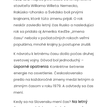
staviteľa Williama Willeta. Nemecko,
Rakúsko-Uhorsko a Švédsko boli prvými
krajinami, ktoré túto zmenu prijali. O rok
neskôr zaviedlo letný čas Rusko a nasledujúci
rok sa pridala aj Amerika. Keďže „zmena
času“ nebola v počiatočných rokoch veľmi
populárna, mnohé krajiny ju postupne zrušili.
K návratu k letnému času došlo počas druhej
svetovej vojny. Dôvod bol jednoduchý –
úsporné opatrenia
. Konkrétne šetrenie
energie na osvetlenie. Československo
prešlo na každoročné zmeny medzi letným a
zimným časom v roku 1979. A odvtedy sa čas
mení.
Kedy sa na Slovensku mení čas?
Na letný