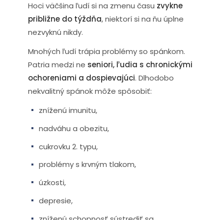
Hoci väčšina ľudí si na zmenu času
zvykne
približne do týždňa
, niektorí si na ňu úplne
nezvyknú nikdy.
Mnohých ľudí trápia problémy so spánkom.
Patria medzi ne
seniori, ľudia s chronickými
ochoreniami a dospievajúci
. Dlhodobo
nekvalitný spánok môže spôsobiť:
zníženú imunitu,
nadváhu a obezitu,
cukrovku 2. typu,
problémy s krvným tlakom,
úzkosti,
depresie,
zníženú schopnosť sústrediť sa,