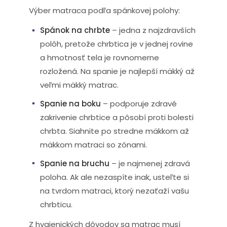
Výber matraca podľa spánkovej polohy:
Spánok na chrbte
– jedna z najzdravších
polôh, pretože chrbtica je v jednej rovine
a hmotnosť tela je rovnomerne
rozložená. Na spanie je najlepší mäkký až
veľmi mäkký matrac.
Spanie na boku
– podporuje zdravé
zakrivenie chrbtice a pôsobí proti bolesti
chrbta. Siahnite po stredne mäkkom až
mäkkom matraci so zónami.
Spanie na bruchu
– je najmenej zdravá
poloha. Ak ale nezaspíte inak, usteľte si
na tvrdom matraci, ktorý nezaťaží vašu
chrbticu.
Z hygienických dôvodov sa matrac musí