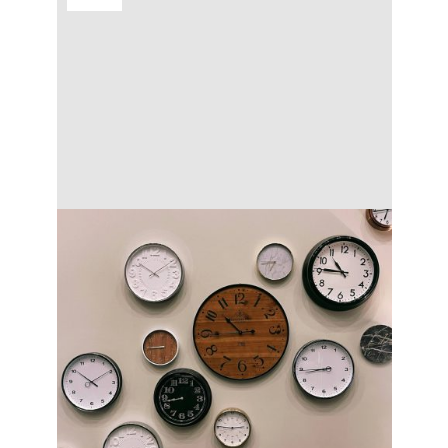
Zmena času nie je len o posunutí ručičky
na budíku o hodinu dopredu alebo
dozadu. Na túto zmenu reagujú aj naše
biologické hodiny. Časový posun
ovplyvňuje kvalitu spánku a produkciu
potrebných hormónov. Aký vplyv má
zmena času na zdravie a prečo dáva
vášmu telu zabrať viac, ako si myslíte?