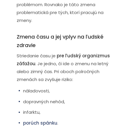
problémom. Rovnako je táto zmena
problematická pre tých, ktorí pracujú na
zmeny.
Zmena času a jej vplyv na ľudské
zdravie
Striedanie času je
pre ľudský organizmus
záťažou
. Je jedno, či ide o zmenu na letný
alebo zimný čas. Pri oboch polročných
zmenách sa zvyšuje riziko:
náladovosti,
dopravných nehôd,
infarktu,
porúch spánku
.