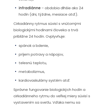
infradiánne
– obdobia dlhšie ako 24
hodín (dni, týždne, mesiace atď.).
Cirkadiánny rytmus súvisí s vnútornými
biologickými hodinami človeka a trvá
približne 24 hodín. Ovplyvňuje:
spánok a bdenie,
príjem potravy a nápojov,
telesnú teplotu,
metabolizmus,
kardiovaskulárny systém atď.
Správne fungovanie biologických hodín a
cirkadiánneho rytmu do veľkej miery súvisí s
vystavením sa svetlu. Vďaka nemu sa