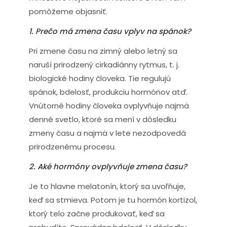
pomôžeme objasniť.
1. Prečo má zmena času vplyv na spánok?
Pri zmene času na zimný alebo letný sa
naruší prirodzený cirkadiánny rytmus, t. j.
biologické hodiny človeka. Tie regulujú
spánok, bdelosť, produkciu hormónov atď.
Vnútorné hodiny človeka ovplyvňuje najmä
denné svetlo, ktoré sa mení v dôsledku
zmeny času a najmä v lete nezodpovedá
prirodzenému procesu.
2. Aké hormóny ovplyvňuje zmena času?
Je to hlavne melatonín, ktorý sa uvoľňuje,
keď sa stmieva. Potom je tu hormón kortizol,
ktorý telo začne produkovať, keď sa