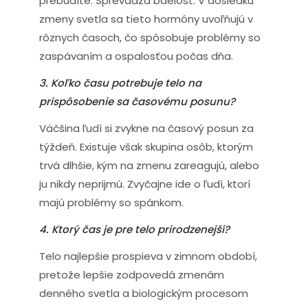
prebudíte. Sprevádza bdelosť. V dôsledku
zmeny svetla sa tieto hormóny uvoľňujú v
rôznych časoch, čo spôsobuje problémy so
zaspávaním a ospalosťou počas dňa.
3. Koľko času potrebuje telo na
prispôsobenie sa časovému posunu?
Väčšina ľudí si zvykne na časový posun za
týždeň. Existuje však skupina osôb, ktorým
trvá dlhšie, kým na zmenu zareagujú, alebo
ju nikdy neprijmú. Zvyčajne ide o ľudí, ktorí
majú problémy so spánkom.
4. Ktorý čas je pre telo prirodzenejší?
Telo najlepšie prospieva v zimnom období,
pretože lepšie zodpovedá zmenám
denného svetla a biologickým procesom