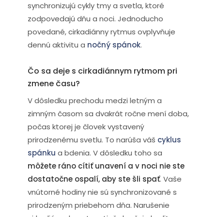
synchronizujú cykly tmy a svetla, ktoré
zodpovedajú dňu a noci. Jednoducho
povedané, cirkadiánny rytmus ovplyvňuje
dennú aktivitu a
nočný spánok
.
Čo sa deje s cirkadiánnym rytmom pri
zmene času?
V dôsledku prechodu medzi letným a
zimným časom sa dvakrát ročne mení doba,
počas ktorej je človek vystavený
prirodzenému svetlu. To narúša váš
cyklus
spánku
a bdenia. V dôsledku toho sa
môžete ráno cítiť unavení a v noci nie ste
dostatočne ospalí, aby ste šli spať
. Vaše
vnútorné hodiny nie sú synchronizované s
prirodzeným priebehom dňa. Narušenie