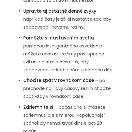
dní spať o 15 až 20 minút neskôr.
Upravte aj ostatné denné zvyky
–
napríklad časy jedál si nastavte tak, aby
zodpovedali novému režimu.
Pomôžte si nastavením svetla
–
pomocou inteligentného osvetlenia
môžete nastaviť režimy postupného
svitania a stmievania tak, aby
zodpovedali prirodzenému priebehu dňa.
Choďte spať v rovnakom čase
– po
prechode na nový časový režim choďte
spať vždy v rovnakom čase.
Zdriemnite si
– počas dňa si môžete
zdriemnuť, ale s mierou. Popoludňajší
spánok by nemal trvať dlhšie ako 20
minút.