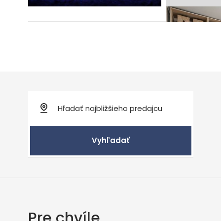
Vyhľadať
Pre chvíle,