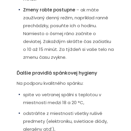
Zmeny robte postupne
– ak máte
zaužívaný denný režim, napríklad ranné
prechádzky, posuňte ich o hodinu.
Namiesto o ôsmej ráno začnite o
deviatej. Zakaždým skráťte čas začiatku
o 10 až 15 minút. Za týždeň si vaše telo na
zmenu času zvykne.
Ďalšie pravidlá spánkovej hygieny
Na podporu kvalitného spánku:
spite vo vetranej spálni s teplotou v
miestnosti medzi 18 a 20 °C,
odstráňte z miestnosti všetky rušivé
predmety (elektroniku, svietiace diódy,
alergény atď.),