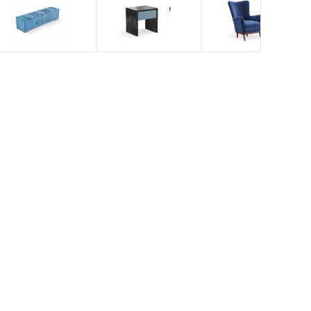
Taburet
Dark Stone
De Luxe