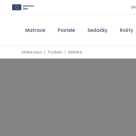
SP
Matrace
Postele
Sedačky
Rošty
Materasso
Postele
Bellatrix