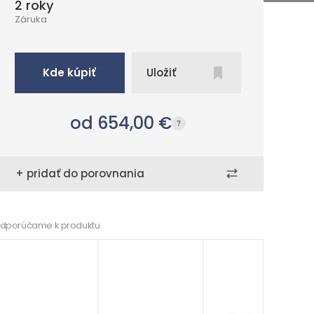
2 roky
Záruka
Kde kúpiť
Uložiť
od 654,00
€
+ pridať do porovnania
dporúčame k produktu