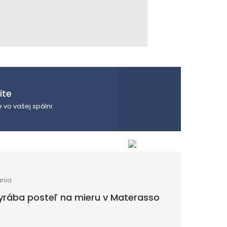
ite
vo vašej spálni.
ania
 vyrába posteľ na mieru v Materasso