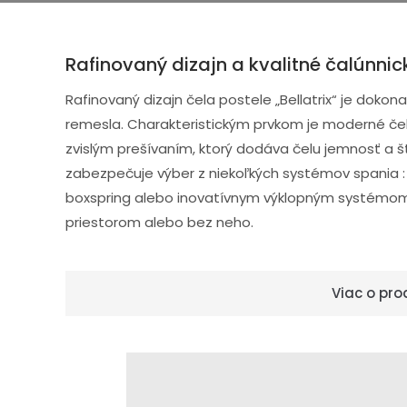
Rafinovaný dizajn a kvalitné čalúnni
Rafinovaný dizajn čela postele „Bellatrix“ je doko
remesla. Charakteristickým prvkom je moderné čel
zvislým prešívaním, ktorý dodáva čelu jemnosť a št
zabezpečuje výber z niekoľkých systémov spania :
boxspring alebo inovatívnym výklopným systémom
priestorom alebo bez neho.
Viac o pro