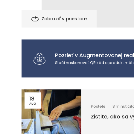
Zobraziť v priestore
Pozrieť v Augmentovanej real
Stačí naskenovať QR kód a produkt máte 
18
AUG
Postele
8 minút čít
Zistite, ako sa