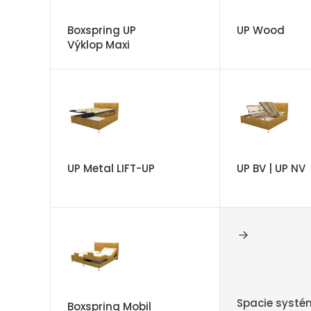
Boxspring UP
UP Wood
Výklop Maxi
UP Metal LIFT-UP
UP BV | UP NV
Spacie systé
Boxspring Mobil