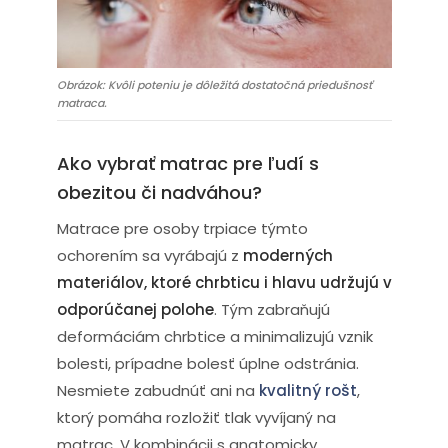
Obrázok: Kvôli poteniu je dôležitá dostatočná priedušnosť
matraca.
Ako vybrať matrac pre ľudí s
obezitou či nadváhou?
Matrace pre osoby trpiace týmto
ochorením sa vyrábajú z
moderných
materiálov, ktoré chrbticu i hlavu udržujú v
odporúčanej polohe
. Tým zabraňujú
deformáciám chrbtice a minimalizujú vznik
bolesti, prípadne bolesť úplne odstránia.
Nesmiete zabudnúť ani na
kvalitný rošt
,
ktorý pomáha rozložiť tlak vyvíjaný na
matrac. V kombinácii s anatomicky