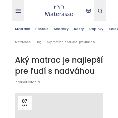
Materasso
Kde kúpiť
Hľadať
Matrace
Postele
Sedačky
Rošty
Doplnky
Kolek
Materasso
Blog
Aký matrac je najlepší pre ľudí s nadváhou
Aký matrac je najlepší
pre ľudí s nadváhou
7 minút čítania
07
APR