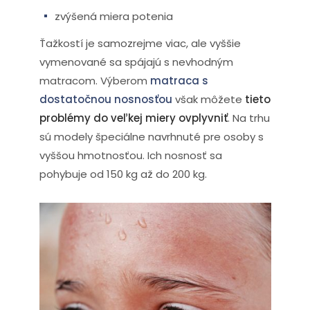
zvýšená miera potenia
Ťažkostí je samozrejme viac, ale vyššie
vymenované sa spájajú s nevhodným
matracom. Výberom
matraca s
dostatočnou nosnosťou
však môžete
tieto
problémy do veľkej miery ovplyvniť
. Na trhu
sú modely špeciálne navrhnuté pre osoby s
vyššou hmotnosťou. Ich nosnosť sa
pohybuje od 150 kg až do 200 kg.