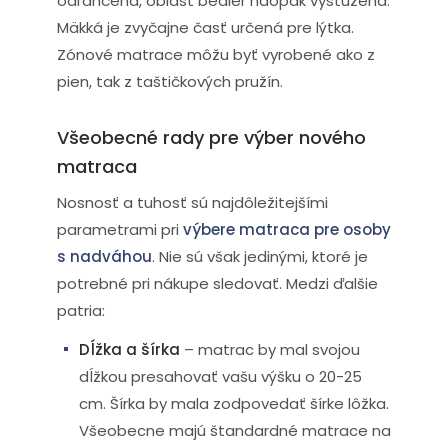
odľahčená, oblasť bedier naopak vystužená.
Mäkká je zvyčajne časť určená pre lýtka.
Zónové matrace môžu byť vyrobené ako z
pien, tak z taštičkových pružín.
Všeobecné rady pre výber nového
matraca
Nosnosť a tuhosť sú najdôležitejšími
parametrami pri
výbere matraca pre osoby
s nadváhou
. Nie sú však jedinými, ktoré je
potrebné pri nákupe sledovať. Medzi ďalšie
patria:
Dĺžka a šírka
– matrac by mal svojou
dĺžkou presahovať vašu výšku o 20-25
cm. Šírka by mala zodpovedať šírke lôžka.
Všeobecne majú štandardné matrace na