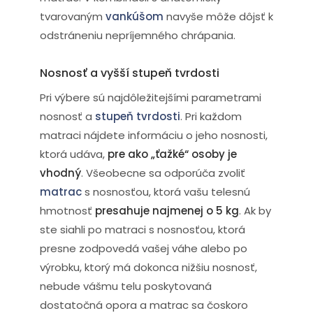
tvarovaným
vankúšom
navyše môže dôjsť k
odstráneniu nepríjemného chrápania.
Nosnosť a vyšší stupeň tvrdosti
Pri výbere sú najdôležitejšími parametrami
nosnosť a
stupeň tvrdosti
. Pri každom
matraci nájdete informáciu o jeho nosnosti,
ktorá udáva,
pre ako „ťažké“ osoby je
vhodný
. Všeobecne sa odporúča zvoliť
matrac
s nosnosťou, ktorá vašu telesnú
hmotnosť
presahuje najmenej o 5 kg
. Ak by
ste siahli po matraci s nosnosťou, ktorá
presne zodpovedá vašej váhe alebo po
výrobku, ktorý má dokonca nižšiu nosnosť,
nebude vášmu telu poskytovaná
dostatočná opora a matrac sa čoskoro