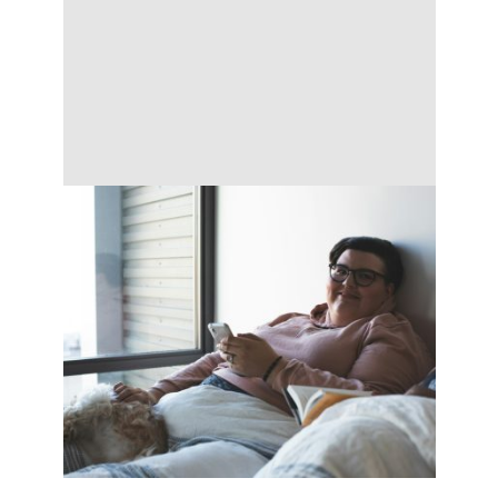
Nadváha a obezita patria medzi
najrozšírenejšie civilizačné ochorenia
súčasnosti. Ľudí s vyššou telesnou váhou
zvyčajne trápia rôzne ťažkosti, ktoré môžu
byť umocnené spaním na nevhodnom
matraci. Je dôležité pamätať na to, že iné
nároky na matrac má človek vážiaci 70 kg
a úplne iné osoba s váhou pohybujúcou
sa okolo 150 kg.