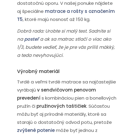
dostatočnú oporu. V našej ponuke nájdete
aj špeciálne
matrace a rošty s označením
T5
, ktoré majú nosnosť až 150 kg.
Dobrá rada: Urobte si malý test. Sadnite si
na
posteľ
a ak sa matrac stlačí o viac ako
1/3, budete vedieť, že je pre vás príliš mäkký,
a teda nevyhovujúci.
Výrobný materiál
Tvrdé a veľmi tvrdé matrace sa najčastejšie
vyrábajú
v sendvičovom penovom
prevedení
s kombináciou pien a bonellových
pružín či
pružinových taštičiek
. Súčasťou
môžu byť aj prírodné materiály, ktoré sa
starajú o dostatočný odvod potu, pretože
zvýšené potenie
môže byť jednou z