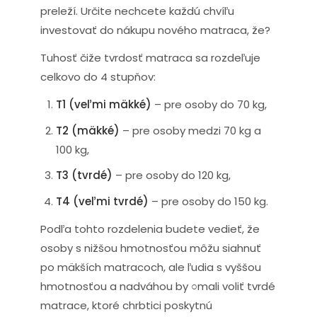
preleží. Určite nechcete každú chvíľu
investovať do nákupu nového matraca, že?
Tuhosť čiže tvrdosť matraca sa rozdeľuje
celkovo do 4 stupňov:
T1 (veľmi mäkké)
– pre osoby do 70 kg,
T2 (mäkké)
– pre osoby medzi 70 kg a
100 kg,
T3 (tvrdé)
– pre osoby do 120 kg,
T4 (veľmi tvrdé)
– pre osoby do 150 kg.
Podľa tohto rozdelenia budete vedieť, že
osoby s nižšou hmotnosťou môžu siahnuť
po mäkších matracoch, ale ľudia s vyššou
hmotnosťou a nadváhou by ○mali voliť tvrdé
matrace, ktoré chrbtici poskytnú