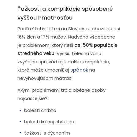
Ťažkosti a komplikácie spôsobené
vyššou hmotnosťou
Podľa štatistík trpí na Slovensku obezitou asi
16% žien a 17% mužov. Nadváha všeobecne
je problémom, ktorý rieši
asi 50% populácie
stredného veku
. Vyššiu telesnú váhu
zvyčajne sprevádzajú ďalšie komplikácie,
ktoré môže umocniť aj
spánok
na
nevyhovujúcom matraci.
Akými problémami trpia obézne osoby
najčastejšie?
bolesti chrbta
bolesti krčnej chrbtice
ťažkosti s dýchaním