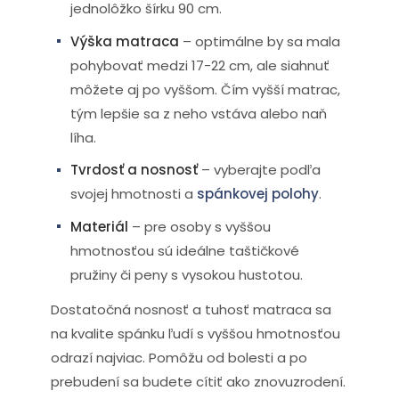
jednolôžko šírku 90 cm.
Výška matraca
– optimálne by sa mala
pohybovať medzi 17-22 cm, ale siahnuť
môžete aj po vyššom. Čím vyšší matrac,
tým lepšie sa z neho vstáva alebo naň
líha.
Tvrdosť a nosnosť
– vyberajte podľa
svojej hmotnosti a
spánkovej polohy
.
Materiál
– pre osoby s vyššou
hmotnosťou sú ideálne taštičkové
pružiny či peny s vysokou hustotou.
Dostatočná nosnosť a tuhosť matraca sa
na kvalite spánku ľudí s vyššou hmotnosťou
odrazí najviac. Pomôžu od bolesti a po
prebudení sa budete cítiť ako znovuzrodení.