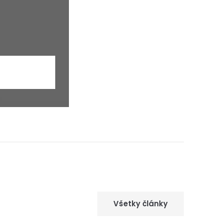
cebook
agram
Kopírovať odkaz
Všetky články