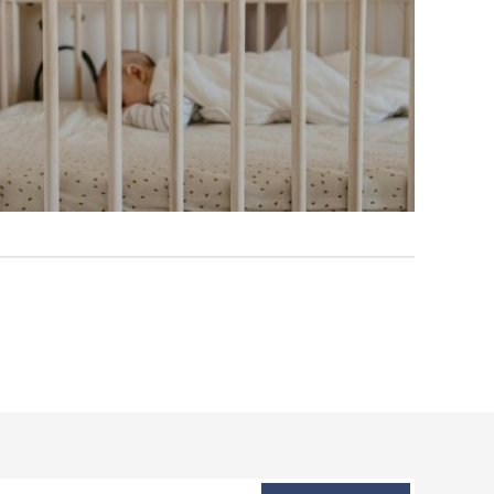
postieľky a čo môže byť
nebezpečné?
Kompletná výbava od A
po Z