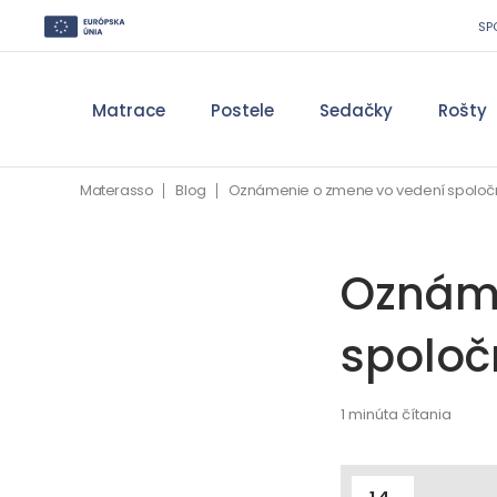
SP
Matrace
Postele
Sedačky
Rošty
Materasso
Blog
Oznámenie o zmene vo vedení spoločn
Oznáme
spoloč
1 minúta čítania