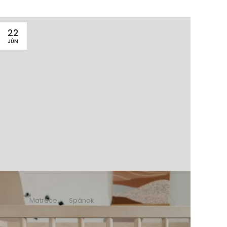
22
JÚN
28
MÁJ
Matrace
Spánok
12 minút čítania
Čo patrí do detskej