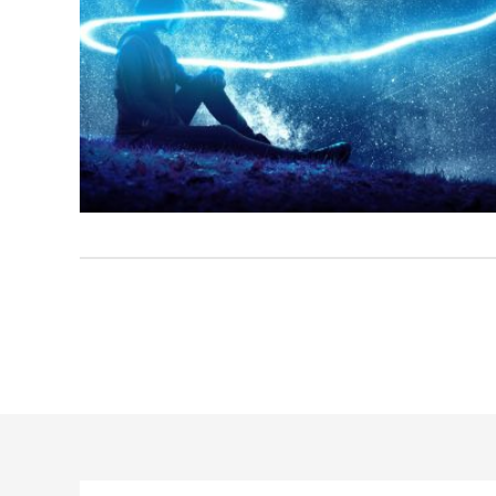
Spánkový cyklus: čo sa
počas noci deje v našom
tele a prečo je to
dôležité?