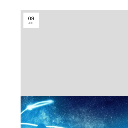
08
JÚL
15 minút čítania