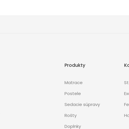
Produkty
K
Matrace
S
Postele
Ex
Sedacie súpravy
Fe
3
Rošty
Ho
Doplnky