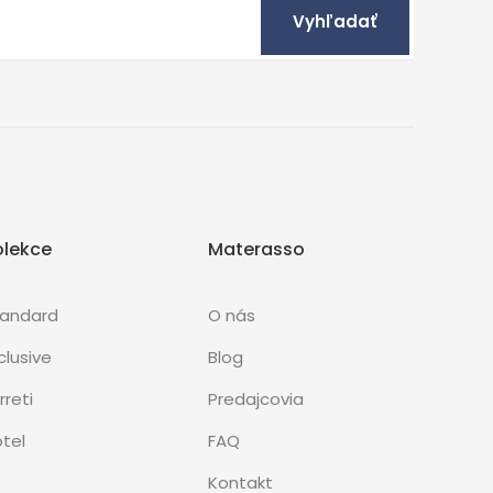
Vyhľadať
olekce
Materasso
tandard
O nás
clusive
Blog
rreti
Predajcovia
tel
FAQ
Kontakt