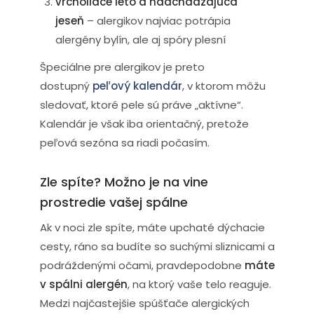
vrcholiace leto a nadchádzajúca
jeseň
– alergikov najviac potrápia
alergény bylín, ale aj spóry plesní
Špeciálne pre alergikov je preto
dostupný
peľový kalendár
, v ktorom môžu
sledovať, ktoré pele sú práve „aktívne“.
Kalendár je však iba orientačný, pretože
peľová sezóna sa riadi počasím.
Zle spíte? Možno je na vine
prostredie vašej spálne
Ak v noci zle spíte, máte upchaté dýchacie
cesty, ráno sa budíte so suchými sliznicami a
podráždenými očami, pravdepodobne
máte
v spálni alergén
, na ktorý vaše telo reaguje.
Medzi najčastejšie spúšťače alergických