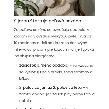
matrac a obliečky sú pre alergikov
najvhodnejšie?
S jarou štartuje peľová sezóna
Za peľovú sezónu sa označuje obdobie, v
ktorom sa v ovzduší vyskytujú pele. Trvá až
10 mesiacov a delí sa do troch časových
intervalov, pričom pre každý z nich je typická
iná skupina alergénov:
začiatok jarného obdobia
– vo vzduchu
sa vyskytujú pele drevín, teda stromov a
kríkov
2. polovica jari až 2. polovica leta
– v
tomto období je vzduch plný peľov tráv a
obilnín