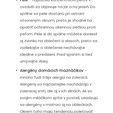
ovzduší sa objavuje na jar a na jeseň. Do
spálne sa pele dostanú pri vetraní
otvoreným oknom, preto je vhodné ho
opatriť ochrannou okennou sieťkou proti
peľom. Pele si do spálne môžete doniesť
aj zvonku na oblečení a vlasoch, preto sa
vyzliekajte a oblečenie nechávajte
ideálne v predsieni. Pred spaním si tiež
umývajte vlasy.
Alergény domácich maznáčikov
–
mnoho ľudí trápi alergia na zvieratá.
Alergény sa najčastejšie nachádzajú v
zvieracej srsti, ale aj v ich slinách. Ak so
svojim miláčikom spíte v posteli, usadzujú
sa alergény v matraci aj na obliečkach.
Okrem toho majú tendenciu poletovať