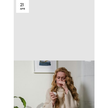
21
APR
Posteľ je najdôležitejším nábytkom v
spálni. Musí byť odolná a poskytovať
kvalitný odpočinok. U alergikov sa navyše
kladie dôraz na to, aby sa v nej nedržali
roztoče, baktérie a ďalšie alergény. Z čoho
by mala byť posteľ vyrobená a aký