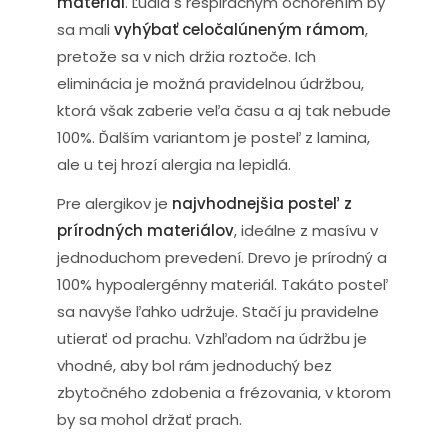
materiál
. Ľudia s respiračným ochorením by
sa mali
vyhýbať celočalúneným rámom
,
pretože sa v nich držia roztoče. Ich
eliminácia je možná pravidelnou údržbou,
ktorá však zaberie veľa času a aj tak nebude
100%. Ďalším variantom je posteľ z lamina,
ale u tej hrozí alergia na lepidlá.
Pre alergikov je
najvhodnejšia posteľ z
prírodných materiálov
, ideálne z masívu v
jednoduchom prevedení. Drevo je prírodný a
100% hypoalergénny materiál. Takáto posteľ
sa navyše ľahko udržuje. Stačí ju pravidelne
utierať od prachu. Vzhľadom na údržbu je
vhodné, aby bol rám jednoduchý bez
zbytočného zdobenia a frézovania, v ktorom
by sa mohol držať prach.