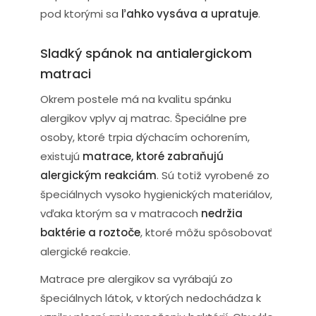
pod ktorými sa
ľahko vysáva a upratuje
.
Sladký spánok na antialergickom
matraci
Okrem postele má na kvalitu spánku
alergikov vplyv aj matrac. Špeciálne pre
osoby, ktoré trpia dýchacím ochorením,
existujú
matrace, ktoré zabraňujú
alergickým reakciám
. Sú totiž vyrobené zo
špeciálnych vysoko hygienických materiálov,
vďaka ktorým sa v matracoch
nedržia
baktérie a roztoče
, ktoré môžu spôsobovať
alergické reakcie.
Matrace pre alergikov sa vyrábajú zo
špeciálnych látok, v ktorých nedochádza k