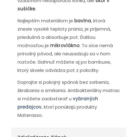
vzduchom neodporúča vonku, ale
skôr v
sušičke
.
Najlepším materiálom je
bavlna
, ktorá
znesie vysoké teploty prania, je príjemná,
priedušná a absorbuje pot. Ďalšou
možnosťou je
mikrovlákno
. To síce nemá
prírodný pôvod, ale neusadzujú sa v ňom
roztoče. Siahnuť môžete aj po bambuse,
ktorý skvele odvádza pot z pokožky.
Doprajte si pokojný spánok bez svrbenia,
škrabania a smrkania. Antibakteriálny matrac
si môžete zaobstarať u
vybraných
predajcov
, ktorí ponúkajú produkty
Materasso.