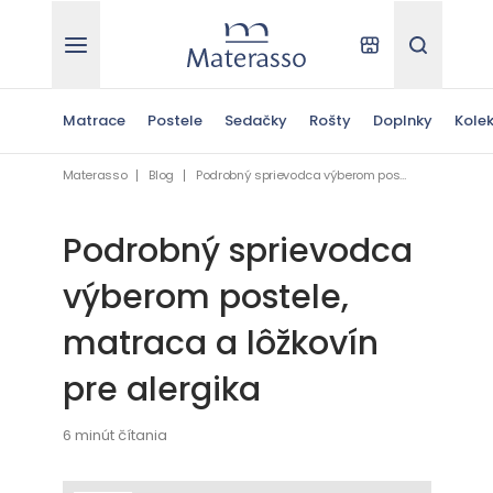
Materasso
Kde kúpiť
Hľadať
Matrace
Postele
Sedačky
Rošty
Doplnky
Kolek
Materasso
Blog
Podrobný sprievodca výberom postele, matraca a lôžkovín pre alergika
Podrobný sprievodca
výberom postele,
matraca a lôžkovín
pre alergika
6 minút čítania