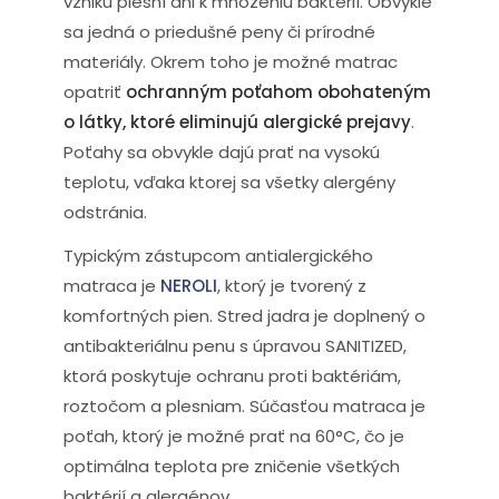
vzniku plesní ani k množeniu baktérií. Obvykle
sa jedná o priedušné peny či prírodné
materiály. Okrem toho je možné matrac
opatriť
ochranným poťahom obohateným
o látky, ktoré eliminujú alergické prejavy
.
Poťahy sa obvykle dajú prať na vysokú
teplotu, vďaka ktorej sa všetky alergény
odstránia.
Typickým zástupcom antialergického
matraca je
NEROLI
, ktorý je tvorený z
komfortných pien. Stred jadra je doplnený o
antibakteriálnu penu s úpravou SANITIZED,
ktorá poskytuje ochranu proti baktériám,
roztočom a plesniam. Súčasťou matraca je
poťah, ktorý je možné prať na 60°C, čo je
optimálna teplota pre zničenie všetkých
baktérií a alergénov.