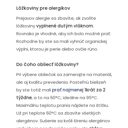
Lôžkoviny pre alergikov
Prejavov alergie sa zbavíte, ak zvolíte
lôžkoviny
vyplnené dutým vláknom
.
Rovnako je vhodné, aby ich bolo možné prať.
Rozhodne by ste sa mali vyhnúť organickej
výplni, ktorou je perie alebo ovčie rúno.
Do čoho obliecť lôžkoviny?
Pri výbere obliečok sa zamerajte na materiál,
ale aj kvalitu prevedenia. Posteľnú bielizeň
by ste totiž mali
prať najmenej
1krát za 2
týždne
, a to na 60°C, ideálne na 95°C.
Maximálnu teplotu prania nájdete na štítku.
Už pri teplote 60°C sa zbavíte všetkých
alergénov. Sušenie sa kvôli šíreniu alergénov