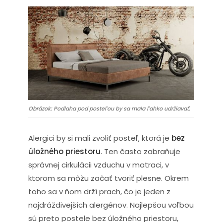
Obrázok: Podlaha pod posteľou by sa mala ľahko udržiavať.
Alergici by si mali zvoliť posteľ, ktorá je
bez
úložného priestoru
. Ten často zabraňuje
správnej cirkulácii vzduchu v matraci, v
ktorom sa môžu začať tvoriť plesne. Okrem
toho sa v ňom drží prach, čo je jeden z
najdráždivejších alergénov. Najlepšou voľbou
sú preto postele bez úložného priestoru,