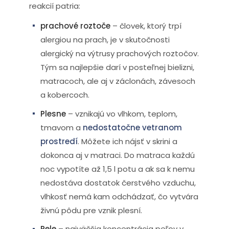
reakcií patria:
prachové roztoče
– človek, ktorý trpí
alergiou na prach, je v skutočnosti
alergický na výtrusy prachových roztočov.
Tým sa najlepšie darí v posteľnej bielizni,
matracoch, ale aj v záclonách, závesoch
a kobercoch.
Plesne
– vznikajú vo vlhkom, teplom,
tmavom a
nedostatočne vetranom
prostredí
. Môžete ich nájsť v skrini a
dokonca aj v matraci. Do matraca každú
noc vypotíte až 1,5 l potu a ak sa k nemu
nedostáva dostatok čerstvého vzduchu,
vlhkosť nemá kam odchádzať, čo vytvára
živnú pôdu pre vznik plesní.
Pele
– najväčšia koncentrácia peľov v