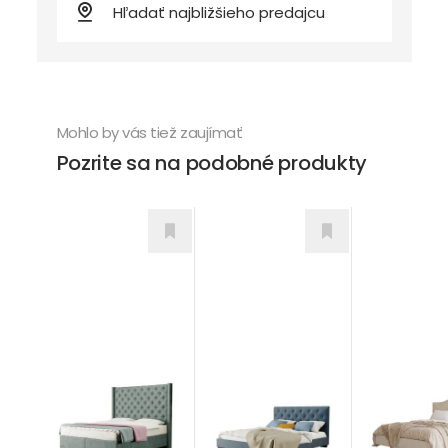
Mohlo by vás tiež zaujímať
Pozrite sa na podobné produkty
Alesia
Navy
Vienna
Postele
Postele
Postele
od 696,00
€
od 723,00
od 1.375,00
€