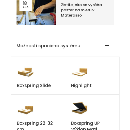
18
Zistite, ako sa vyrába
AUG
posteľ na mieru v
Materasso
Možnosti spacieho systému
Boxspring Slide
Highlight
Boxspring 22-32
Boxspring UP
cm
Výklop Maxi