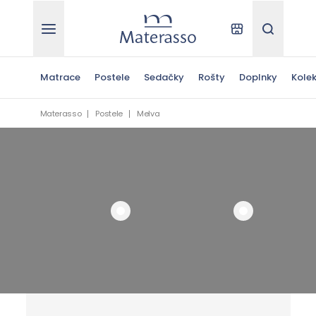
Materasso
Kde kúpiť
Hľadať
Matrace
Postele
Sedačky
Rošty
Doplnky
Kolek
Materasso
Postele
Melva